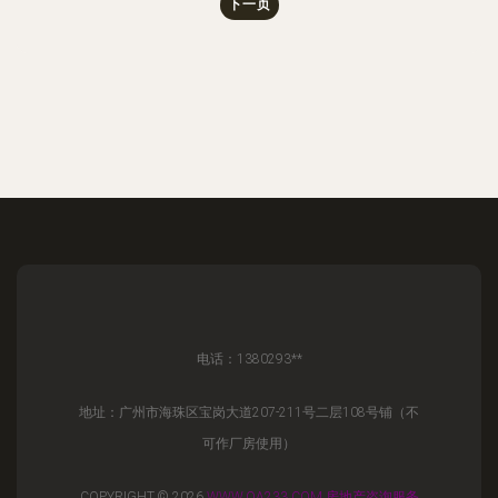
下一页
电话：1380293**
地址：广州市海珠区宝岗大道207-211号二层108号铺（不
可作厂房使用）
COPYRIGHT © 2026
WWW.QA233.COM
房地产咨询服务